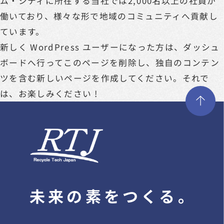
ム・シティに所在する当社では2,000名以上の社員が
働いており、様々な形で地域のコミュニティへ貢献し
ています。
新しく WordPress ユーザーになった方は、
ダッシュ
ボード
へ行ってこのページを削除し、独自のコンテン
ツを含む新しいページを作成してください。それで
は、お楽しみください !
未来の素をつくる。